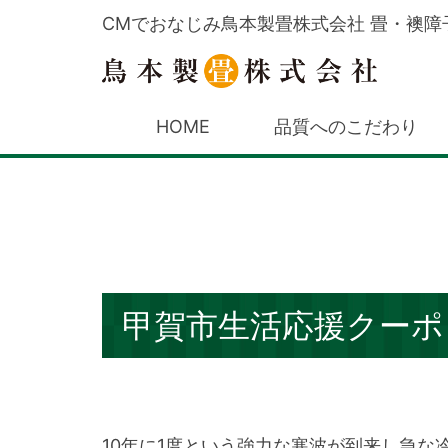
CMでおなじみ鳥本製畳株式会社 畳・襖障
HOME
品質へのこだわり
甲賀市生活応援クーポ
10年に1度という強力な寒波が到来し急な