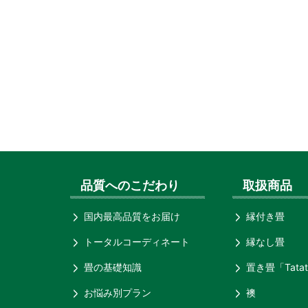
品質へのこだわり
取扱商品
国内最高品質をお届け
縁付き畳
トータルコーディネート
縁なし畳
畳の基礎知識
置き畳「Tatat
お悩み別プラン
襖