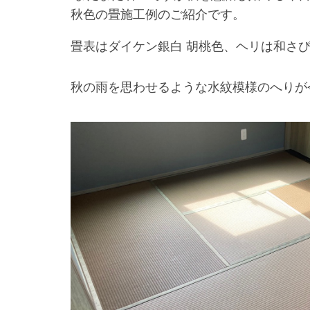
秋色の畳施工例のご紹介です。
畳表はダイケン銀白 胡桃色、ヘリは和さび
秋の雨を思わせるような水紋模様のへりが